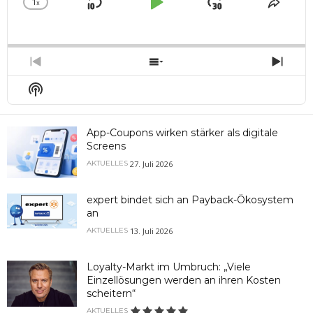
1
x
Skip
Play
Jump
Change
Share
Playback
This
Backward
Pause
Forward
Rate
Episo
Previous
Show
Next
Episode
Episodes
Epis
Show
List
Podcast
Information
App-Coupons wirken stärker als digitale
Screens
27. Juli 2026
AKTUELLES
expert bindet sich an Payback-Ökosystem
an
13. Juli 2026
AKTUELLES
Loyalty-Markt im Umbruch: „Viele
Einzellösungen werden an ihren Kosten
scheitern“
AKTUELLES