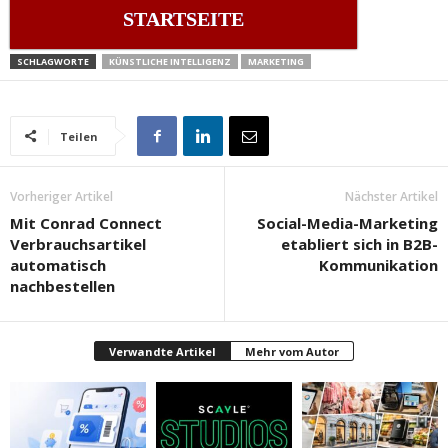
STARTSEITE
SCHLAGWORTE
KÜNSTLICHE INTELLIGENZ
MARKETING
Teilen
Vorheriger Artikel
Nächster Artikel
Mit Conrad Connect
Social-Media-Marketing
Verbrauchsartikel
etabliert sich in B2B-
automatisch
Kommunikation
nachbestellen
Verwandte Artikel
Mehr vom Autor