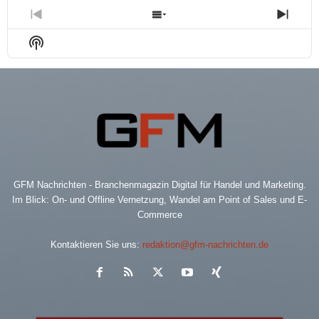
Previous
Show
Next
Episode
Episodes
Epis
Show
List
Podcast
Information
GFM Nachrichten - Branchenmagazin Digital für Handel und Marketing.
Im Blick: On- und Offline Vernetzung, Wandel am Point of Sales und E-
Commerce
Kontaktieren Sie uns:
redaktion@gfm-nachrichten.de