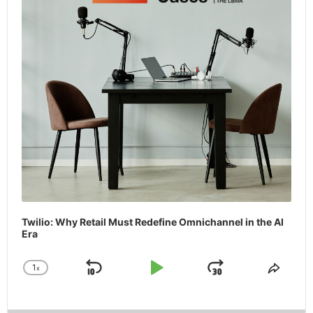
Twilio: Why Retail Must Redefine Omnichannel in the AI
Era
1
x
Skip
Play
Jump
Change
Share
Playback
This
Backward
Pause
Forward
Rate
Episo