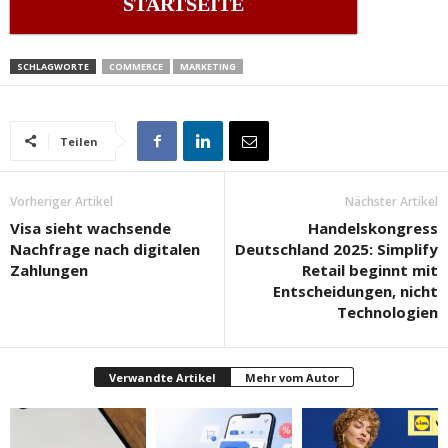
STARTSEITE
SCHLAGWORTE
COMMERCE
MARKETING
Teilen
Vorheriger Artikel
Nächster Artikel
Visa sieht wachsende
Handelskongress
Nachfrage nach digitalen
Deutschland 2025: Simplify
Zahlungen
Retail beginnt mit
Entscheidungen, nicht
Technologien
Verwandte Artikel
Mehr vom Autor