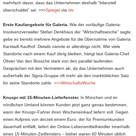
mehrfach davor, dass das Unternehmen deshalb “bilanziell
überschuldet” sei. >>>
Spiegel
via
ntv
Erste Kaufangebote für Galeria.
Wie der vorläufige Galeria-
Insolvenzverwalter Stefan Denkhaus der “Wirtschaftswoche” sagte,
gebe es bereits mehrere Angebote für die Übernahme von Galeria
Karstadt Kaufhof. Details nannte er allerdings nicht. Wie viele
Standorte nach einem Kauf übrig bleiben, hängt laut Galeria-Chef
Olivier Van den Bossche stark von den parallel laufenden
Gesprächen mit den Vermietern ab, da das Unternehmen auch
außerhalb der Signa-Gruppe oft mehr als den marktüblichen Satz
für seine Standorte zahle.
>>>WirtschaftsWoche
Knuspr mit 15-Minuten-Lieferfenster.
In München und im
nördlichen Umland können Kunden jetzt ganz genau bestimmen,
wann der Knuspr-Fahrer ihren Wocheneinkauf liefern soll. Gegen
einen Aufpreis von derzeit einem Euro, der für Premiumkunden
dauerhaft entfällt, liefert der Online-Lebensmittelhändler innerhalb
eines 15-Minuten-Zeitfensters – bisher waren 60 Minuten üblich.