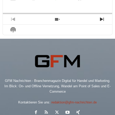
Skip
Play
Jump
Playback
This
Backward
Pause
Forward
Rate
Episo
Previous
Show
Next
Episode
Episodes
Epis
Show
List
Podcast
Information
GFM Nachrichten - Branchenmagazin Digital für Handel und Marketing.
Im Blick: On- und Offline Vernetzung, Wandel am Point of Sales und E-
Commerce
Kontaktieren Sie uns:
redaktion@gfm-nachrichten.de