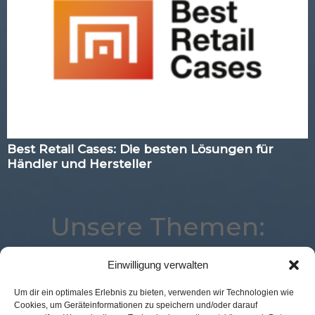
Best Retail Cases: Die besten Lösungen für
Händler und Hersteller
Unsere Themen:
Einwilligung verwalten
Advertising
Augmented Reality
Analytics
Um dir ein optimales Erlebnis zu bieten, verwenden wir Technologien wie
Cookies, um Geräteinformationen zu speichern und/oder darauf
Digital
Location
Expertenwissen
Logistik