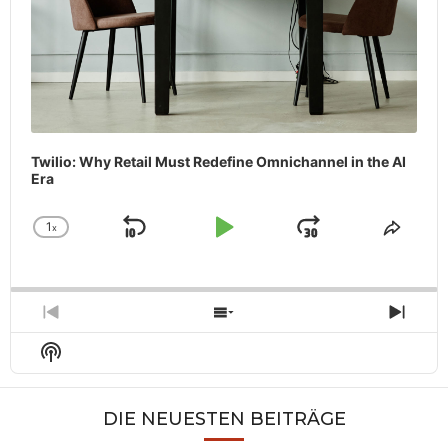
Twilio: Why Retail Must Redefine Omnichannel in the AI
Era
1
x
Skip
Play
Jump
Change
Share
Playback
This
Backward
Pause
Forward
Rate
Episo
Previous
Show
Next
Episode
Episodes
Epis
Show
List
Podcast
Information
DIE NEUESTEN BEITRÄGE