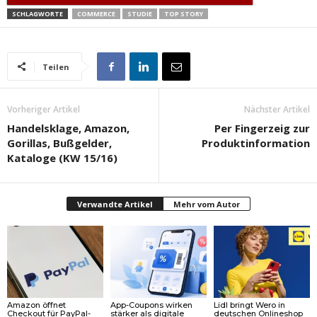
SCHLAGWORTE
COMMERCE
STUDIE
TOP STORY
Teilen
Vorheriger Artikel
Nächster Artikel
Handelsklage, Amazon,
Per Fingerzeig zur
Gorillas, Bußgelder,
Produktinformation
Kataloge (KW 15/16)
Verwandte Artikel
Mehr vom Autor
Amazon öffnet
App-Coupons wirken
Lidl bringt Wero in
Checkout für PayPal-
stärker als digitale
deutschen Onlineshop