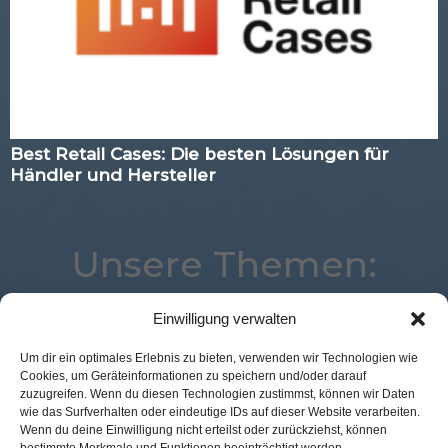
Best Retail Cases: Die besten Lösungen für
Händler und Hersteller
Unsere Themen:
Einwilligung verwalten
Kassenlose Läden
Corona
Mobile
Logistik
Um dir ein optimales Erlebnis zu bieten, verwenden wir Technologien wie
Cookies, um Geräteinformationen zu speichern und/oder darauf
Advertising
Location
Expertenwissen
Studie
zuzugreifen. Wenn du diesen Technologien zustimmst, können wir Daten
Best Retail Cases
Commerce
eCommerce
wie das Surfverhalten oder eindeutige IDs auf dieser Website verarbeiten.
Wenn du deine Einwilligung nicht erteilst oder zurückziehst, können
Loyalty
Voice
Digital
Augmented Reality