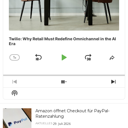
Twilio: Why Retail Must Redefine Omnichannel in the AI
Era
1
x
Skip
Play
Jump
Change
Share
Playback
This
Backward
Pause
Forward
Rate
Episo
Previous
Show
Next
Episode
Episodes
Epis
Show
List
Podcast
Information
Amazon öffnet Checkout für PayPal-
Ratenzahlung
29. Juli 2026
AKTUELLES