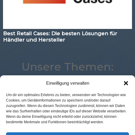
Best Retail Cases: Die besten Lösungen für
Händler und Hersteller
Unsere Themen:
Einwilligung verwalten
Advertising
Marketing
Künstliche Intelligenz
Um dir ein optimales Erlebnis zu bieten, verwenden wir Technologien wie
Cookies, um Geräteinformationen zu speichern und/oder darauf
Payment
Logistik
Analytics
Mobile
Studie
zuzugreifen. Wenn du diesen Technologien zustimmst, können wir Daten
Commerce
Location
Loyalty
Augmented Reality
wie das Surfverhalten oder eindeutige IDs auf dieser Website verarbeiten.
Wenn du deine Einwilligung nicht erteilst oder zurückziehst, können
Corona
Best Retail Cases
Kassenlose Läden
bestimmte Merkmale und Funktionen beeinträchtigt werden.
POS Connect
Voice
eCommerce
Expertenwissen