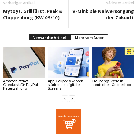
Vorheriger Artikel
Nächster Artikel
Mytoys, Grillfürst, Peek &
V-Mini: Die Nahversorgung
Cloppenburg (KW 09/10)
der Zukunft
Verwandte Artikel
Mehr vom Autor
Amazon öffnet
App-Coupons wirken
Lidl bringt Wero in
Checkout für PayPal-
stärker als digitale
deutschen Onlineshop
Ratenzahlung
Screens