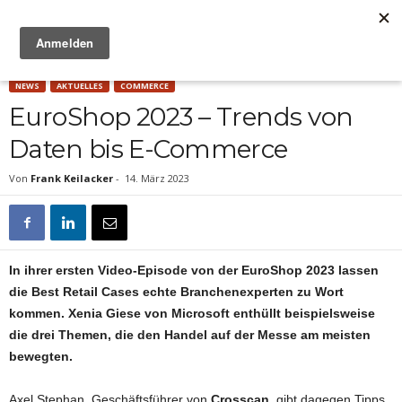
Anzeige
NEWS
AKTUELLES
COMMERCE
EuroShop 2023 – Trends von
Daten bis E-Commerce
Von
Frank Keilacker
-
14. März 2023
In ihrer ersten Video-Episode von der EuroShop 2023 lassen
die Best Retail Cases echte Branchenexperten zu Wort
kommen. Xenia Giese von Microsoft enthüllt beispielsweise
die drei Themen, die den Handel auf der Messe am meisten
bewegten.
Axel Stephan, Geschäftsführer von
Crosscan
, gibt dagegen Tipps