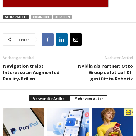
SCHLAGWORTE
COMMERCE
LOCATION
Teilen
Vorheriger Artikel
Nächster Artikel
Navigation treibt
Nvidia als Partner: Otto
Interesse an Augmented
Group setzt auf KI-
Reality-Brillen
gestützte Robotik
Verwandte Artikel
Mehr vom Autor