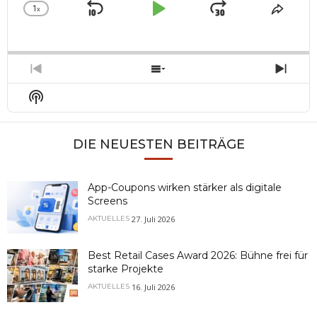
1
x
Skip
Play
Jump
Change
Share
Playback
This
Backward
Pause
Forward
Rate
Episo
Previous
Show
Next
Episode
Episodes
Epis
Show
List
Podcast
Information
DIE NEUESTEN BEITRÄGE
App-Coupons wirken stärker als digitale
Screens
27. Juli 2026
AKTUELLES
Best Retail Cases Award 2026: Bühne frei für
starke Projekte
16. Juli 2026
AKTUELLES