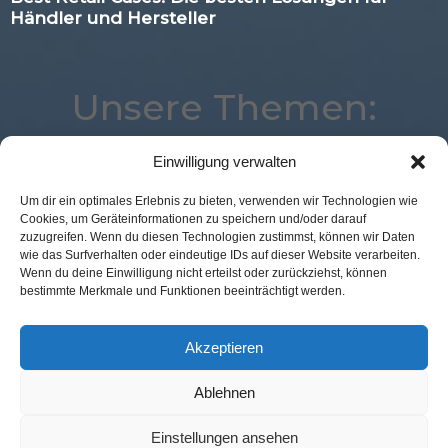
Händler und Hersteller
Unsere Themen:
Einwilligung verwalten
Kassenlose Läden
Künstliche Intelligenz
Mobile
Um dir ein optimales Erlebnis zu bieten, verwenden wir Technologien wie
Cookies, um Geräteinformationen zu speichern und/oder darauf
Voice
eCommerce
Loyalty
Digital
zuzugreifen. Wenn du diesen Technologien zustimmst, können wir Daten
Augmented Reality
Payment
Advertising
wie das Surfverhalten oder eindeutige IDs auf dieser Website verarbeiten.
Wenn du deine Einwilligung nicht erteilst oder zurückziehst, können
Commerce
Marketing
Analytics
bestimmte Merkmale und Funktionen beeinträchtigt werden.
Expertenwissen
Location
Corona
Best Retail Cases
POS Connect
Logistik
Studie
Akzeptieren
Ablehnen
Kontakt Redaktion
Impressum
Datenschutz
AGB
Einstellungen ansehen