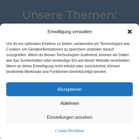
Unsere Themen:
Einwilligung verwalten
Analytics
Advertising
Augmented Reality
Um dir ein optimales Erlebnis zu bieten, verwenden wir Technologien wie
Cookies, um Geräteinformationen zu speichern und/oder darauf
POS Connect
Expertenwissen
Digital
Payment
zuzugreifen. Wenn du diesen Technologien zustimmst, können wir Daten
eCommerce
Location
Loyalty
Voice
wie das Surfverhalten oder eindeutige IDs auf dieser Website verarbeiten.
Wenn du deine Einwilligung nicht erteilst oder zurückziehst, können
Künstliche Intelligenz
Best Retail Cases
Logistik
bestimmte Merkmale und Funktionen beeinträchtigt werden.
Mobile
Kassenlose Läden
Corona
Studie
Commerce
Marketing
Akzeptieren
Ablehnen
Kontakt Redaktion
Impressum
Datenschutz
AGB
Einstellungen ansehen
Cookie-Richtlinie (EU)
Cookie-Richtlinie
© GFM Nachrichten:
11 Prozent Communication