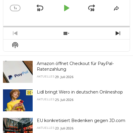
1
x
Skip
Play
Jump
Change
Share
Playback
This
Backward
Pause
Forward
Rate
Episo
Previous
Show
Next
Episode
Episodes
Epis
Show
List
Podcast
Information
Amazon öffnet Checkout für PayPal-
Ratenzahlung
29. Juli 2026
AKTUELLES
Lidl bringt Wero in deutschen Onlineshop
25. Juli 2026
AKTUELLES
EU konkretisiert Bedenken gegen JD.com
23. Juli 2026
AKTUELLES