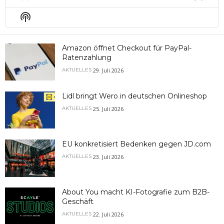
Previous
Show
Next
Episode
Episodes
Epis
Show
List
Podcast
Information
Amazon öffnet Checkout für PayPal-
Ratenzahlung
29. Juli 2026
AKTUELLES
Lidl bringt Wero in deutschen Onlineshop
25. Juli 2026
AKTUELLES
EU konkretisiert Bedenken gegen JD.com
23. Juli 2026
AKTUELLES
About You macht KI-Fotografie zum B2B-
Geschäft
22. Juli 2026
AKTUELLES