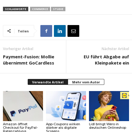
SCHLAGWORTE
COMMERCE
STUDIE
Teilen
Vorheriger Artikel
Nächster Artikel
Payment-Fusion: Mollie
EU führt Abgabe auf
übernimmt GoCardless
Kleinpakete ein
Verwandte Artikel
Mehr vom Autor
Amazon öffnet
App-Coupons wirken
Lidl bringt Wero in
Checkout für PayPal-
stärker als digitale
deutschen Onlineshop
Ratenzahlung
Screens