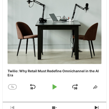
Twilio: Why Retail Must Redefine Omnichannel in the AI
Era
1
x
Skip
Play
Jump
Change
Share
Playback
This
Backward
Pause
Forward
Rate
Episo