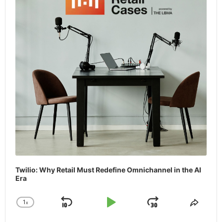
Twilio: Why Retail Must Redefine Omnichannel in the AI
Era
1
x
Skip
Play
Jump
Change
Share
Playback
This