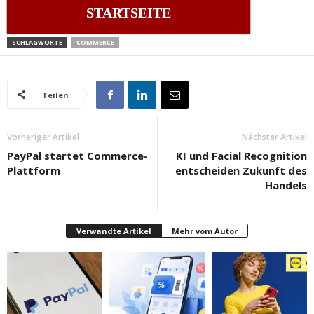
STARTSEITE
SCHLAGWORTE
COMMERCE
Teilen
Vorheriger Artikel
Nächster Artikel
PayPal startet Commerce-
KI und Facial Recognition
Plattform
entscheiden Zukunft des
Handels
Verwandte Artikel
Mehr vom Autor