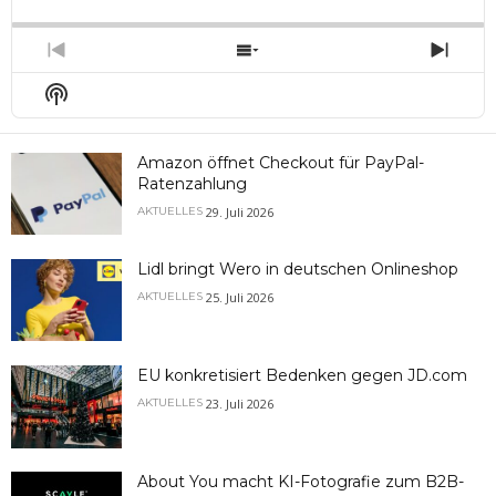
Backward
Pause
Forward
Rate
Episo
Previous
Show
Next
Episode
Episodes
Epis
Show
List
Podcast
Information
Amazon öffnet Checkout für PayPal-
Ratenzahlung
29. Juli 2026
AKTUELLES
Lidl bringt Wero in deutschen Onlineshop
25. Juli 2026
AKTUELLES
EU konkretisiert Bedenken gegen JD.com
23. Juli 2026
AKTUELLES
About You macht KI-Fotografie zum B2B-