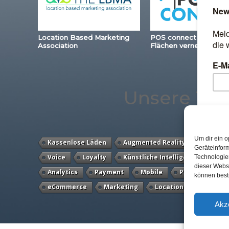
Location Based Marketing
POS connect – Station
Association
Flächen vernetzen
Unsere Th
Um dir ein o
Kassenlose Läden
Augmented Reality
Studie
Geräteinfor
Voice
Loyalty
Künstliche Intelligenz
Digit
Technologien
dieser Websi
Analytics
Payment
Mobile
POS Connect
können best
eCommerce
Marketing
Location
Akz