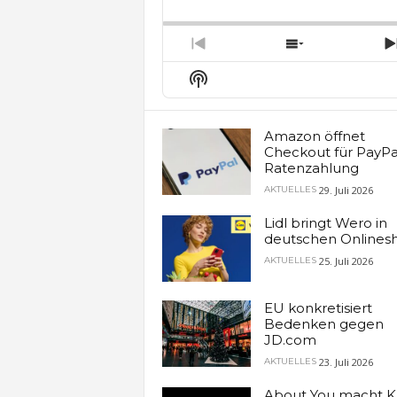
Backward
Pause
Forw
Rate
E
Previous
Show
Episode
Episodes
Show
List
Podcast
Information
Amazon öffnet
Checkout für PayPa
Ratenzahlung
29. Juli 2026
AKTUELLES
Lidl bringt Wero in
deutschen Onlines
25. Juli 2026
AKTUELLES
EU konkretisiert
Bedenken gegen
JD.com
23. Juli 2026
AKTUELLES
About You macht K