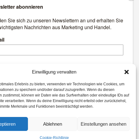
äre
Best Retail Cases: Die
besten Lösungen für Händler
und Hersteller
emen:
Einwilligung verwalten
ptimales Erlebnis zu bieten, verwenden wir Technologien wie Cookies, um
Commerce
Expertenwissen
mationen zu speichern und/oder darauf zuzugreifen. Wenn du diesen
al
Advertising
Corona
 zustimmst, können wir Daten wie das Surfverhalten oder eindeutige IDs auf
te verarbeiten. Wenn du deine Einwilligung nicht erteilst oder zurückziehst,
Logistik
Best Retail Cases
immte Merkmale und Funktionen beeinträchtigt werden.
eptieren
Ablehnen
Einstellungen ansehen
Cookie-Richtlinie