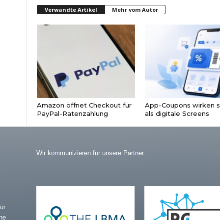
Verwandte Artikel
Mehr vom Autor
Amazon öffnet Checkout für
App-Coupons wirken s
PayPal-Ratenzahlung
als digitale Screens
Wir kommunizieren für unsere Partner:
ür
ne