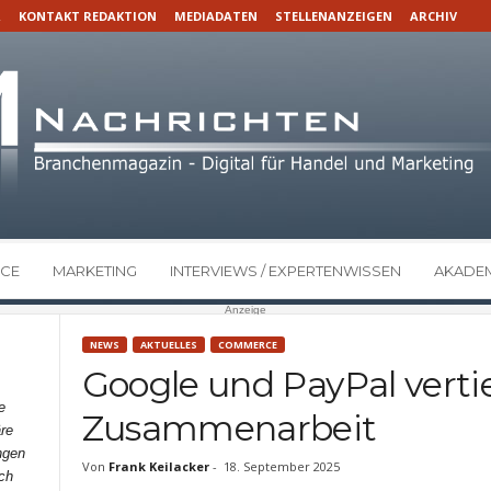
R
KONTAKT REDAKTION
MEDIADATEN
STELLENANZEIGEN
ARCHIV
CE
MARKETING
INTERVIEWS / EXPERTENWISSEN
AKADEM
Anzeige
NEWS
AKTUELLES
COMMERCE
Google und PayPal verti
e
Zusammenarbeit
re
ngen
Von
Frank Keilacker
-
18. September 2025
ch