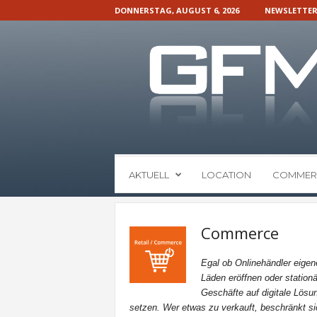
DONNERSTAG, AUGUST 6, 2026
NEWSLETTE
G
AKTUELL
LOCATION
COMMER
F
M
N
a
Commerce
c
h
Egal ob Onlinehändler eigen
r
Läden eröffnen oder stationä
i
Geschäfte auf digitale Lösu
c
setzen. Wer etwas zu verkauft, beschränkt si
h