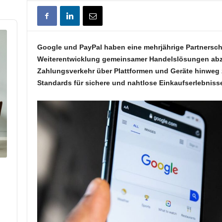
Google und PayPal haben eine mehrjährige Partnerscha
Weiterentwicklung gemeinsamer Handelslösungen abzielt
Zahlungsverkehr über Plattformen und Geräte hinweg 
Standards für sichere und nahtlose Einkaufserlebnisse
p
hare
his