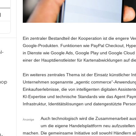
ard
pisode
Next
Episode
Ein zentraler Bestandteil der Kooperation ist die engere 
Google-Produkten. Funktionen wie PayPal Checkout, Hyperw
l-
in Dienste wie Google Ads, Google Play und Google Cloud e
einer der Hauptdienstleister für Kartenabwicklungen auf di
Ein weiteres zentrales Thema ist der Einsatz künstlicher I
hop
Unternehmen sogenannte „agentic commerce“-Anwendunge
Einkaufserlebnisse, die von intelligenten digitalen Assisten
KI-Expertise und technische Standards wie das Agent Pay
Infrastruktur, Identitätslösungen und datengestützte Person
Auch technologisch wird die Zusammenarbeit ausg
Anzeige
um die eigene Handelsplattform neu aufzustellen u
machen. Die gemeinsame Initiative soll sowohl Händlern a
I-