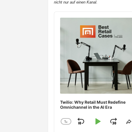
nicht nur auf einen Kanal.
t
e
Audio
n
Player
Twilio: Why Retail Must Redefine
Omnichannel in the AI Era
1
x
Skip
Play
Jum
Change
S
Playback
T