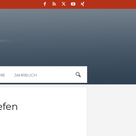
IE
JAHRBUCH
efen