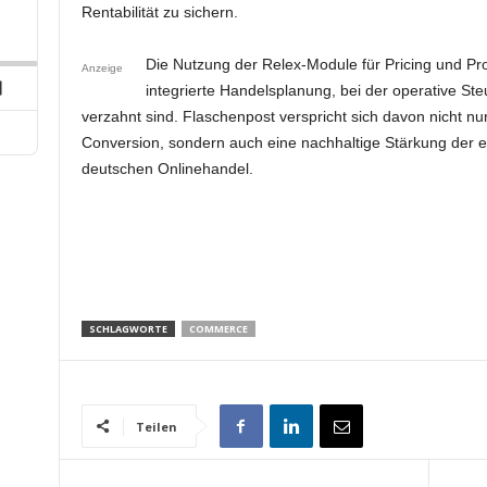
p
hare
Rentabilität zu sichern.
his
ard
pisode
Die Nutzung der Relex-Module für Pricing und Prom
Anzeige
integrierte Handelsplanung, bei der operative St
Next
Episode
verzahnt sind. Flaschenpost verspricht sich davon nicht 
Conversion, sondern auch eine nachhaltige Stärkung der 
deutschen Onlinehandel.
SCHLAGWORTE
COMMERCE
Teilen