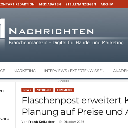
KONTAKT REDAKTION
MEDIADATEN
STELLENANZEIGEN
ARCHIV
CE
MARKETING
INTERVIEWS / EXPERTENWISSEN
AKADEM
Anzeige
en
NEWS
AKTUELLES
COMMERCE
Flaschenpost erweitert 
Planung auf Preise und 
Award
Von
Frank Keilacker
-
19. Oktober 2025