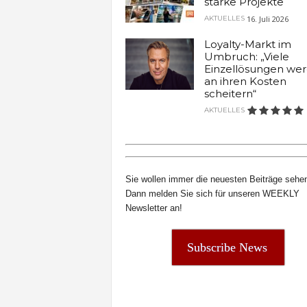
starke Projekte
t
16. Juli 2026
AKTUELLES
e
n
Loyalty-Markt im
Umbruch: „Viele
Einzellösungen we
an ihren Kosten
scheitern“
AKTUELLES
Sie wollen immer die neuesten Beiträge sehe
Dann melden Sie sich für unseren WEEKLY
Newsletter an!
Subscribe News