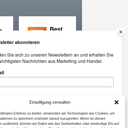
äre
Best Retail Cases: Die
besten Lösungen für Händler
und Hersteller
emen:
Einwilligung verwalten
ptimales Erlebnis zu bieten, verwenden wir Technologien wie Cookies, um
POS Connect
Marketing
mationen zu speichern und/oder darauf zuzugreifen. Wenn du diesen
cation
Logistik
 zustimmst, können wir Daten wie das Surfverhalten oder eindeutige IDs auf