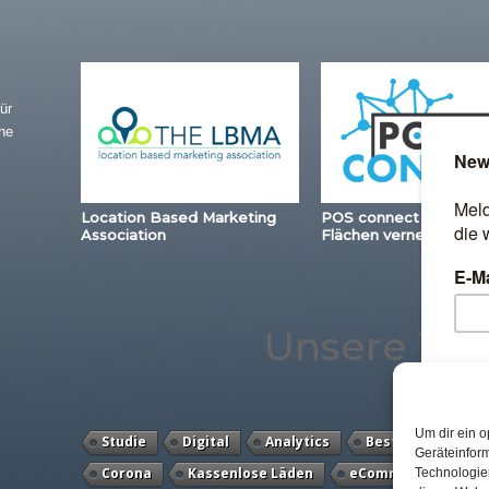
ür
ne
Location Based Marketing
POS connect – Station
Association
Flächen vernetzen
Unsere Th
Um dir ein o
Studie
Digital
Analytics
Best Retail Cases
Geräteinfor
Corona
Kassenlose Läden
eCommerce
Lo
Technologien