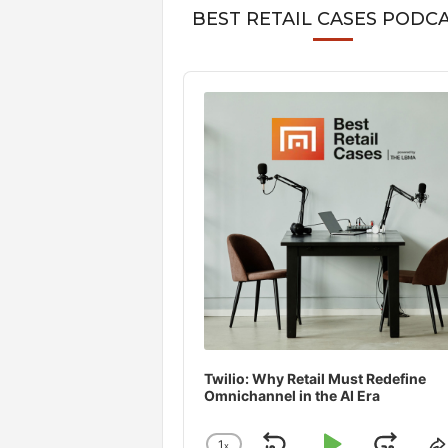
BEST RETAIL CASES PODC
Audio
Player
Twilio: Why Retail Must Redefine
Omnichannel in the AI Era
1
x