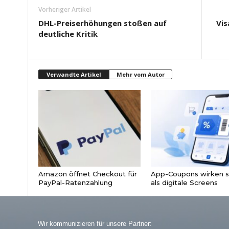
Vorheriger Artikel
DHL-Preiserhöhungen stoßen auf
Vis
deutliche Kritik
Verwandte Artikel
Mehr vom Autor
Amazon öffnet Checkout für
App-Coupons wirken s
PayPal-Ratenzahlung
als digitale Screens
Wir kommunizieren für unsere Partner: