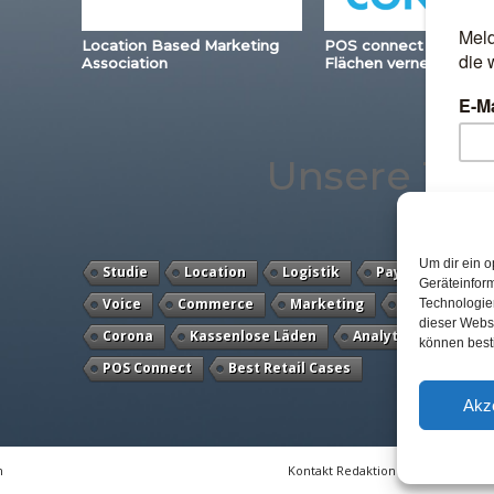
Location Based Marketing
POS connect – Station
Association
Flächen vernetzen
Unsere Th
Um dir ein o
Studie
Location
Logistik
Payment
Di
Geräteinfor
Voice
Commerce
Marketing
Loyalty
Technologien
dieser Websi
Corona
Kassenlose Läden
Analytics
Künst
können best
POS Connect
Best Retail Cases
Akz
n
Kontakt Redaktion
Impressum