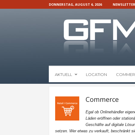
DONNERSTAG, AUGUST 6, 2026
NEWSLETTE
G
AKTUELL
LOCATION
COMMER
F
M
N
a
Commerce
c
h
Egal ob Onlinehändler eigen
r
Läden eröffnen oder stationä
i
Geschäfte auf digitale Lösu
c
setzen. Wer etwas zu verkauft, beschränkt si
h