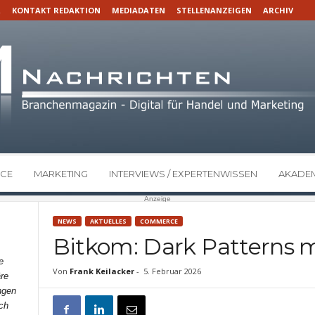
R
KONTAKT REDAKTION
MEDIADATEN
STELLENANZEIGEN
ARCHIV
CE
MARKETING
INTERVIEWS / EXPERTENWISSEN
AKADEM
Anzeige
NEWS
AKTUELLES
COMMERCE
Bitkom: Dark Patterns m
e
Von
Frank Keilacker
-
5. Februar 2026
re
ngen
ch