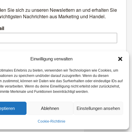
äre
Best Retail Cases: Die
besten Lösungen für Händler
und Hersteller
emen:
Einwilligung verwalten
ptimales Erlebnis zu bieten, verwenden wir Technologien wie Cookies, um
gital
Expertenwissen
Mobile
mationen zu speichern und/oder darauf zuzugreifen. Wenn du diesen
Advertising
Augmented Reality
 zustimmst, können wir Daten wie das Surfverhalten oder eindeutige IDs auf
te verarbeiten. Wenn du deine Einwilligung nicht erteilst oder zurückziehst,
liche Intelligenz
eCommerce
immte Merkmale und Funktionen beeinträchtigt werden.
eptieren
Ablehnen
Einstellungen ansehen
Cookie-Richtlinie
Datenschutz
AGB
Cookie-Richtlinie (EU)