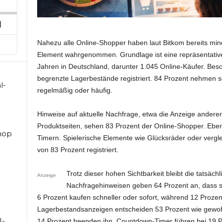
ard
pisode
Next
Episode
Nahezu alle Online-Shopper haben laut Bitkom bereits min
Element wahrgenommen. Grundlage ist eine repräsentativ
Jahren in Deutschland, darunter 1.045 Online-Käufer. Bes
begrenzte Lagerbestände registriert. 84 Prozent nehmen 
l-
regelmäßig oder häufig.
Hinweise auf aktuelle Nachfrage, etwa die Anzeige andere
Produktseiten, sehen 83 Prozent der Online-Shopper. Ebe
hop
Timern. Spielerische Elemente wie Glücksräder oder verg
von 83 Prozent registriert.
Trotz dieser hohen Sichtbarkeit bleibt die tatsäch
Anzeige
Nachfragehinweisen geben 64 Prozent an, dass si
6 Prozent kaufen schneller oder sofort, während 12 Proze
Lagerbestandsanzeigen entscheiden 53 Prozent wie gewoh
I-
14 Prozent beenden ihn. Countdown-Timer führen bei 19 P