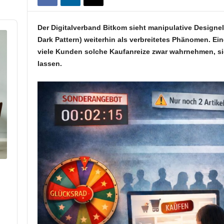
Der Digitalverband Bitkom sieht manipulative Design
Dark Pattern) weiterhin als verbreitetes Phänomen. Ein
viele Kunden solche Kaufanreize zwar wahrnehmen, si
lassen.
p
hare
his