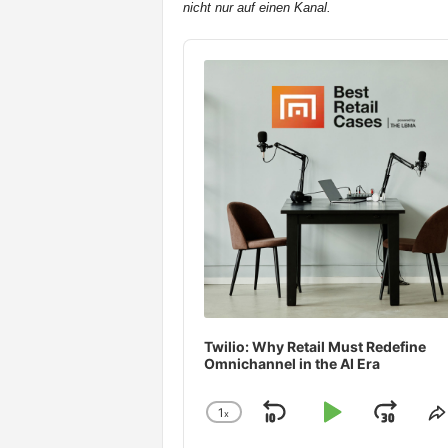
nicht nur auf einen Kanal.
t
e
Audio
n
Player
Twilio: Why Retail Must Redefine
Omnichannel in the AI Era
1
x
Skip
Play
Jum
Change
S
Playback
T