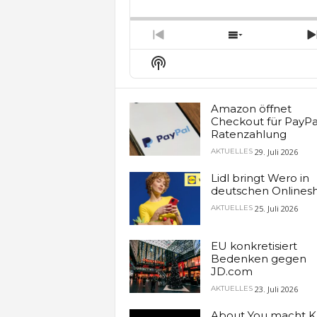
Backward
Pause
Forw
Rate
E
Previous
Show
Episode
Episodes
Show
List
Podcast
Information
Amazon öffnet
Checkout für PayPa
Ratenzahlung
29. Juli 2026
AKTUELLES
Lidl bringt Wero in
deutschen Onlines
25. Juli 2026
AKTUELLES
EU konkretisiert
Bedenken gegen
JD.com
23. Juli 2026
AKTUELLES
About You macht K