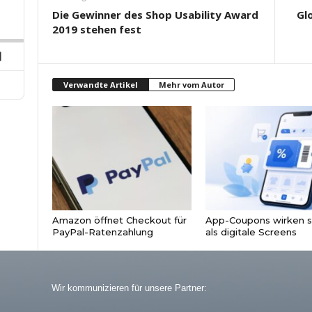
p
hare
Die Gewinner des Shop Usability Award
Gl
his
ard
2019 stehen fest
pisode
Next
Episode
Verwandte Artikel
Mehr vom Autor
Amazon öffnet Checkout für
App-Coupons wirken s
PayPal-Ratenzahlung
als digitale Screens
Wir kommunizieren für unsere Partner: