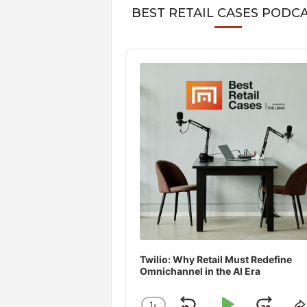
BEST RETAIL CASES PODC
Audio
Player
Twilio: Why Retail Must Redefine
Omnichannel in the AI Era
1
x