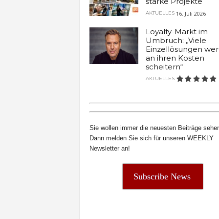
starke Projekte
t
16. Juli 2026
AKTUELLES
e
n
Loyalty-Markt im
Umbruch: „Viele
Einzellösungen we
an ihren Kosten
scheitern“
AKTUELLES
Sie wollen immer die neuesten Beiträge sehe
Dann melden Sie sich für unseren WEEKLY
Newsletter an!
Subscribe News