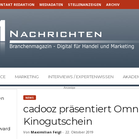
NTAKT REDAKTION
MEDIADATEN
STELLENANZEIGEN
ARCHIV
CE
MARKETING
INTERVIEWS / EXPERTENWISSEN
AKADEM
Anzeige
en
NEWS
cadooz präsentiert Omn
Kinogutschein
Award
Von
Maximilian Feigl
-
22. Oktober 2019