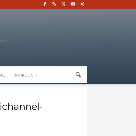
IE
JAHRBUCH
ichannel-