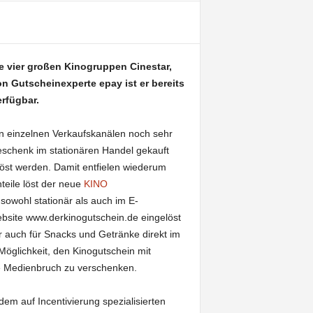
e vier großen Kinogruppen Cinestar,
on Gutscheinexperte epay ist er bereits
rfügbar.
n einzelnen Verkaufskanälen noch sehr
eschenk im stationären Handel gekauft
löst werden. Damit entfielen wiederum
teile löst der neue
KINO
sowohl stationär als auch im E-
site www.derkinogutschein.de eingelöst
r auch für Snacks und Getränke direkt im
öglichkeit, den Kinogutschein mit
e Medienbruch zu verschenken.
m auf Incentivierung spezialisierten