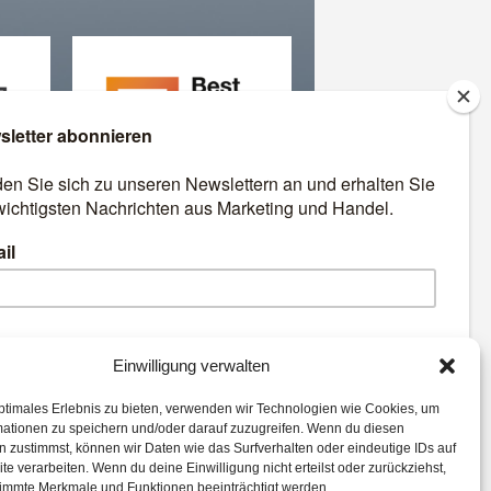
äre
Best Retail Cases: Die
besten Lösungen für Händler
und Hersteller
emen:
Einwilligung verwalten
ptimales Erlebnis zu bieten, verwenden wir Technologien wie Cookies, um
e
Marketing
Payment
mationen zu speichern und/oder darauf zuzugreifen. Wenn du diesen
Commerce
Loyalty
 zustimmst, können wir Daten wie das Surfverhalten oder eindeutige IDs auf
te verarbeiten. Wenn du deine Einwilligung nicht erteilst oder zurückziehst,
ssenlose Läden
immte Merkmale und Funktionen beeinträchtigt werden.