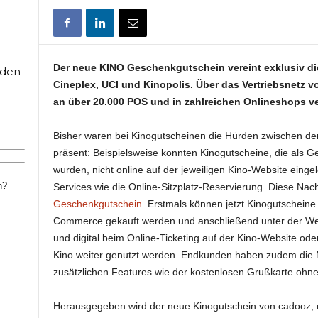
Der neue KINO Geschenkgutschein vereint exklusiv di
rden
Cineplex, UCI und Kinopolis. Über das Vertriebsnetz v
an über 20.000 POS und in zahlreichen Onlineshops ve
Bisher waren bei Kinogutscheinen die Hürden zwischen de
präsent: Beispielsweise konnten Kinogutscheine, die als G
wurden, nicht online auf der jeweiligen Kino-Website einge
n?
Services wie die Online-Sitzplatz-Reservierung. Diese Nach
Geschenkgutschein
. Erstmals können jetzt Kinogutscheine 
Commerce gekauft werden und anschließend unter der Web
und digital beim Online-Ticketing auf der Kino-Website ode
Kino weiter genutzt werden. Endkunden haben zudem die M
zusätzlichen Features wie der kostenlosen Grußkarte ohn
Herausgegeben wird der neue Kinogutschein von cadooz, de