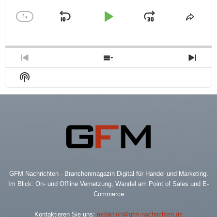
1
x
Skip
Play
Jump
Change
Share
Playback
This
Backward
Pause
Forward
Rate
Episo
Previous
Show
Next
Episode
Episodes
Epis
Show
List
Podcast
Information
GFM Nachrichten - Branchenmagazin Digital für Handel und Marketing.
Im Blick: On- und Offline Vernetzung, Wandel am Point of Sales und E-
Commerce
Kontaktieren Sie uns:
redaktion@gfm-nachrichten.de