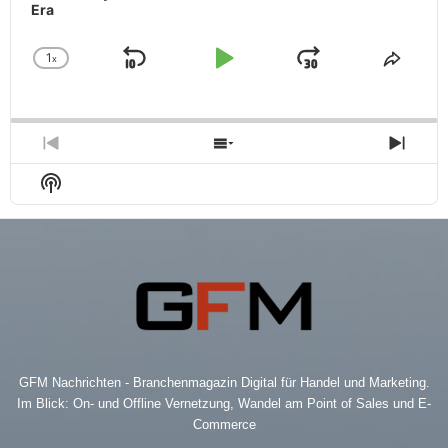
Era
1
x
Skip
Play
Jump
Change
Share
Playback
This
Backward
Pause
Forward
Rate
Episo
Previous
Show
Next
Episode
Episodes
Epis
Show
List
Podcast
Information
GFM Nachrichten - Branchenmagazin Digital für Handel und Marketing.
Im Blick: On- und Offline Vernetzung, Wandel am Point of Sales und E-
Commerce