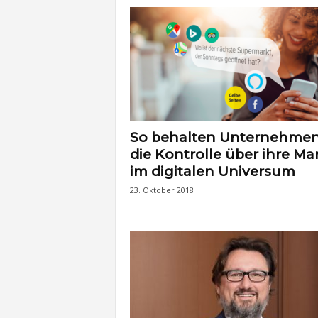
t
e
n
So behalten Unternehme
die Kontrolle über ihre Ma
im digitalen Universum
23. Oktober 2018