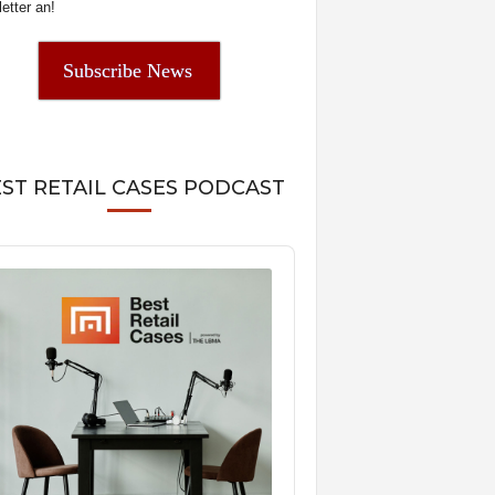
etter an!
Subscribe News
ST RETAIL CASES PODCAST
o
er