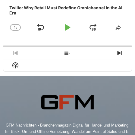
Twilio: Why Retail Must Redefine Omnichannel in the AI
Era
1
x
Skip
Play
Jump
Change
Share
Playback
This
Backward
Pause
Forward
Rate
Episo
Previous
Show
Next
Episode
Episodes
Epis
Show
List
Podcast
Information
GFM Nachrichten - Branchenmagazin Digital für Handel und Marketing.
Im Blick: On- und Offline Vernetzung, Wandel am Point of Sales und E-