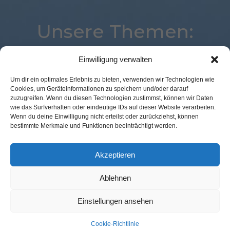
Unsere Themen:
Einwilligung verwalten
Mobile
Expertenwissen
Augmented Reality
Um dir ein optimales Erlebnis zu bieten, verwenden wir Technologien wie
Cookies, um Geräteinformationen zu speichern und/oder darauf
Loyalty
eCommerce
Location
Logistik
zuzugreifen. Wenn du diesen Technologien zustimmst, können wir Daten
Künstliche Intelligenz
Commerce
Payment
wie das Surfverhalten oder eindeutige IDs auf dieser Website verarbeiten.
Wenn du deine Einwilligung nicht erteilst oder zurückziehst, können
Best Retail Cases
Corona
Kassenlose Läden
bestimmte Merkmale und Funktionen beeinträchtigt werden.
Studie
Analytics
POS Connect
Voice
Advertising
Digital
Marketing
Akzeptieren
Ablehnen
Kontakt Redaktion
Impressum
Datenschutz
AGB
Einstellungen ansehen
Cookie-Richtlinie (EU)
Cookie-Richtlinie
© GFM Nachrichten:
11 Prozent Communication