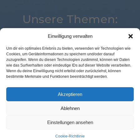
Unsere Themen:
Einwilligung verwalten
Best Retail Cases
Location
Expertenwissen
Um dir ein optimales Erlebnis zu bieten, verwenden wir Technologien wie
Cookies, um Geräteinformationen zu speichern und/oder darauf
Mobile
Logistik
Voice
eCommerce
Loyalty
zuzugreifen. Wenn du diesen Technologien zustimmst, können wir Daten
Payment
Advertising
Kassenlose Läden
Digital
wie das Surfverhalten oder eindeutige IDs auf dieser Website verarbeiten.
Wenn du deine Einwilligung nicht erteilst oder zurückziehst, können
POS Connect
Marketing
Augmented Reality
bestimmte Merkmale und Funktionen beeinträchtigt werden.
Analytics
Künstliche Intelligenz
Commerce
Corona
Studie
Akzeptieren
Ablehnen
Kontakt Redaktion
Impressum
Datenschutz
AGB
Einstellungen ansehen
Cookie-Richtlinie (EU)
Cookie-Richtlinie
© GFM Nachrichten:
11 Prozent Communication