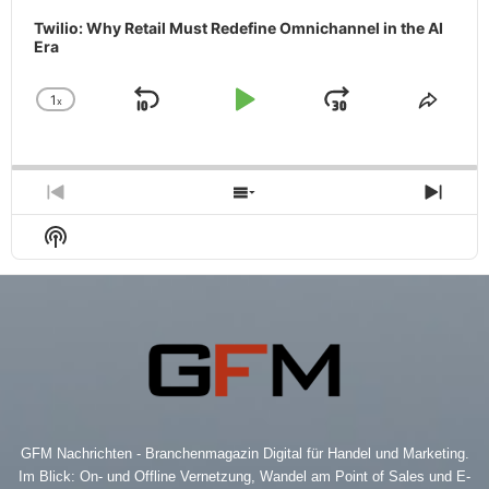
Twilio: Why Retail Must Redefine Omnichannel in the AI
Era
1
x
Skip
Play
Jump
Change
Share
Playback
This
Backward
Pause
Forward
Rate
Episo
Previous
Show
Next
Episode
Episodes
Epis
Show
List
Podcast
Information
GFM Nachrichten - Branchenmagazin Digital für Handel und Marketing.
Im Blick: On- und Offline Vernetzung, Wandel am Point of Sales und E-