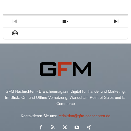
Skip
Play
Jump
Playback
This
Backward
Pause
Forward
Rate
Episo
Previous
Show
Next
Episode
Episodes
Epis
Show
List
Podcast
Information
GFM Nachrichten - Branchenmagazin Digital für Handel und Marketing.
Im Blick: On- und Offline Vernetzung, Wandel am Point of Sales und E-
Commerce
Kontaktieren Sie uns:
redaktion@gfm-nachrichten.de