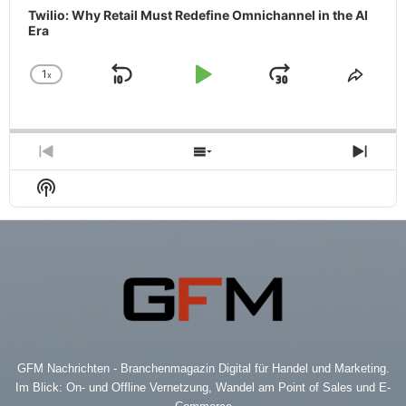
Twilio: Why Retail Must Redefine Omnichannel in the AI
Era
1
x
Skip
Play
Jump
Change
Share
Playback
This
Backward
Pause
Forward
Rate
Episo
Previous
Show
Next
Episode
Episodes
Epis
Show
List
Podcast
Information
GFM Nachrichten - Branchenmagazin Digital für Handel und Marketing.
Im Blick: On- und Offline Vernetzung, Wandel am Point of Sales und E-