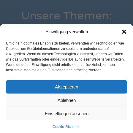
Unsere Themen:
Einwilligung verwalten
Studie
Payment
Mobile
Logistik
Commerce
Um dir ein optimales Erlebnis zu bieten, verwenden wir Technologien wie
Cookies, um Geräteinformationen zu speichern und/oder darauf
Analytics
Augmented Reality
Voice
Loyalty
zuzugreifen. Wenn du diesen Technologien zustimmst, können wir Daten
eCommerce
POS Connect
Digital
Location
wie das Surfverhalten oder eindeutige IDs auf dieser Website verarbeiten.
Wenn du deine Einwilligung nicht erteilst oder zurückziehst, können
Advertising
Kassenlose Läden
Expertenwissen
bestimmte Merkmale und Funktionen beeinträchtigt werden.
Marketing
Best Retail Cases
Corona
Künstliche Intelligenz
Akzeptieren
Ablehnen
Kontakt Redaktion
Impressum
Datenschutz
AGB
Einstellungen ansehen
Cookie-Richtlinie (EU)
Cookie-Richtlinie
© GFM Nachrichten:
11 Prozent Communication